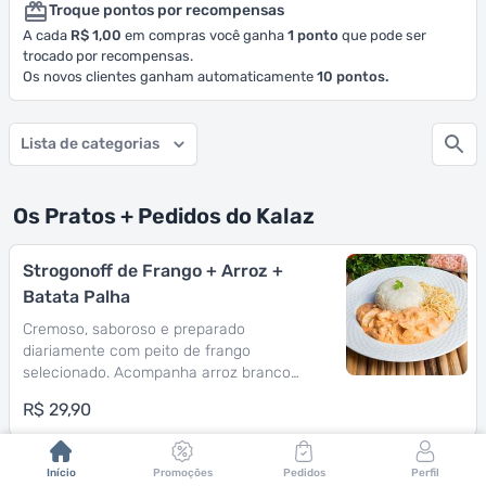
Troque pontos por recompensas
A cada
R$ 1,00
em compras você ganha
1
ponto
que pode ser
trocado por recompensas.
Os novos clientes ganham automaticamente
10
pontos.
Lista de categorias
Os Pratos + Pedidos do Kalaz
Strogonoff de Frango + Arroz +
Batata Palha
Cremoso, saboroso e preparado
diariamente com peito de frango
selecionado. Acompanha arroz branco
soltinho e batata frita crocante. Um
R$ 29,90
clássico bem feito, na medida certa para
uma refeição completa e deliciosa.
Parmegiana de Carne + Macarrão
Início
Promoções
Pedidos
Perfil